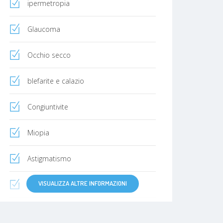
ipermetropia
Glaucoma
Occhio secco
blefarite e calazio
Congiuntivite
Miopia
Astigmatismo
VISUALIZZA ALTRE INFORMAZIONI
presbiopia
Anello di Kayser-Fleischer