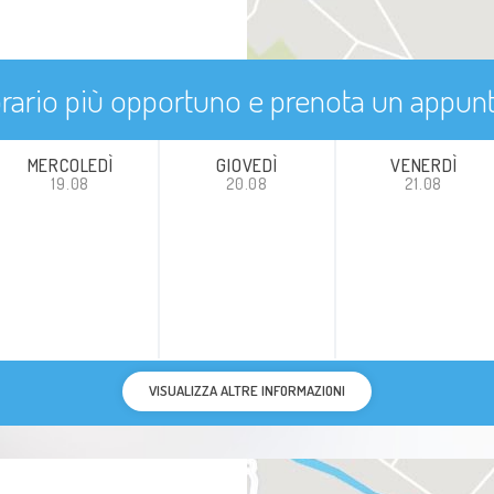
'orario più opportuno e prenota un appu
MERCOLEDÌ
GIOVEDÌ
VENERDÌ
19.08
20.08
21.08
VISUALIZZA ALTRE INFORMAZIONI