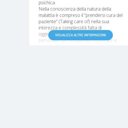
psichica.
Nella conoscenza della natura della
malattia è compreso il “prendersi cura del
paziente” (Taking care of) nella sua
interezza e complessità fatta di
oggettivita cliniche e percezione
VISUALIZZA ALTRE INFORMAZIONI
personale da considerare, rispettare e
utilizzare in un percorso comune.
DATI PROFESSIONALI
Marzo 1992-Novembre 1993
Attività di assistenza e segreteria presso
un ambulatorio di Medicina Generale
Marzo 1995
Inizio internato presso il reparto di
Oculistica dell'Ospedale San Paolo come
studente frequentatore nel servizio di
Retinite Pigmentosa (resposabile dott.ssa