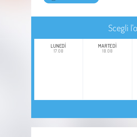
gestione dell'archivio pazienti con
migrazione dei dati preesistenti da DB III
a MS Access.
Elaborazione dati a scopo di ricerca
Scegli l
Febbraio 1999- Novembre 1999
Collaborazione con la società SportLAb
LUNEDÍ
MARTEDÌ
17.08
18.08
in qualità di medico sportivo presso
numerose palestre di Milano e dintorni.
Esacuzione e refartazione di spirometrie
ed elettrocardiogrammi .
Febbraio 1999- Novembre 1999
Sostituzione presso vari ambulatori di
medicina generale in Milano.
Novembre 1999 -Novembre 2003
Scuola di Specialità in Oftalmologia
Attività ambulatoriale, assistenza come