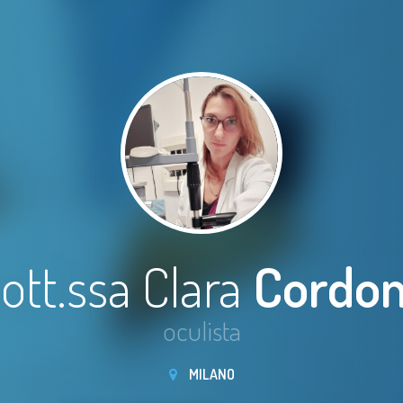
ott.ssa Clara
Cordo
oculista
MILANO